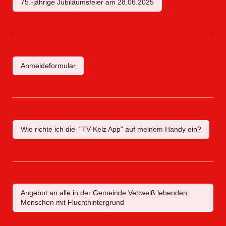
75.-jährige Jubiläumsfeier am 28.06.2025
Anmeldeformular
Wie richte ich die "TV Kelz App" auf meinem Handy ein?
Angebot an alle in der Gemeinde Vettweiß lebenden
Menschen mit Fluchthintergrund